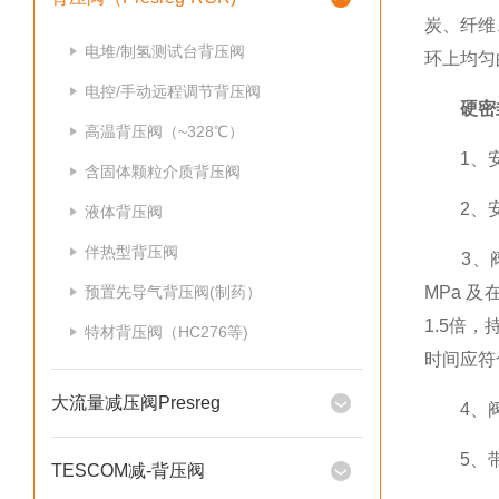
炭、纤维
电堆/制氢测试台背压阀
环上均匀
电控/手动远程调节背压阀
硬密
高温背压阀（~328℃）
1、安
含固体颗粒介质背压阀
2、安
液体背压阀
伴热型背压阀
3、阀门
预置先导气背压阀(制药）
MPa 
1.5倍
特材背压阀（HC276等)
时间应符
大流量减压阀Presreg
4、阀
5、带
TESCOM减-背压阀