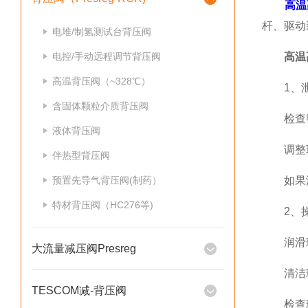
高温
杆、驱动
电堆/制氢测试台背压阀
电控/手动远程调节背压阀
高温
高温背压阀（~328℃）
1、泄
含固体颗粒介质背压阀
检查密
液体背压阀
调整球
伴热型背压阀
预置先导气背压阀(制药）
如果泄
特材背压阀（HC276等)
2、操作
润滑球
大流量减压阀Presreg
清洁球
TESCOM减-背压阀
检查球