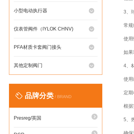
小型电动执行器
3、球体
常规维
仪表管阀件（IYLOK CHNV)
使用恰
PFA材质卡套阀门接头
如果球
其他定制阀门
4、材料
使用耐
定期检
品牌分类
/ BRAND
根据实
Presreg/英国
5、热胀
确保球