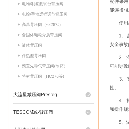
配件采用
电堆/制氢测试台背压阀
能连接相
电控/手动远程调节背压阀
使用
高温背压阀（~328℃）
含固体颗粒介质背压阀
1、密封
安全事故
液体背压阀
伴热型背压阀
2、温度
预置先导气背压阀(制药）
可能导致
特材背压阀（HC276等)
3、安
性。
大流量减压阀Presreg
4、操作
和操作规
TESCOM减-背压阀
5、温度