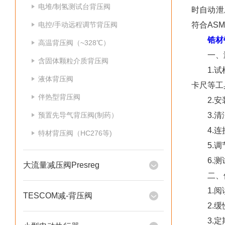
电堆/制氢测试台背压阀
时自动泄
电控/手动远程调节背压阀
符合AS
锆材
高温背压阀（~328℃）
一、测
含固体颗粒介质背压阀
1.试样
液体背压阀
卡尺等工
伴热型背压阀
2.安装
预置先导气背压阀(制药）
3.清洁
4.连接
特材背压阀（HC276等)
5.调节
6.测试
大流量减压阀Presreg
二、使
1.阅读
TESCOM减-背压阀
2.缓慢
3.定期