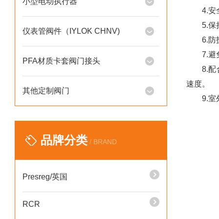
小型电动执行器
4.安全
5.保持
仪表管阀件（IYLOK CHNV)
6.防护
7.避免
PFA材质卡套阀门接头
8.配合
速度。
其他定制阀门
9.室外
品牌分类
/ BRAND
Presreg/英国
RCR