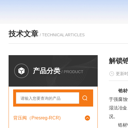
技术文章
/ TECHNICAL ARTICLES
解锁
产品分类
/ PRODUCT
更新时
锆材
于强腐蚀
湿法冶金
况。
背压阀（Presreg-RCR)
锆材钽材