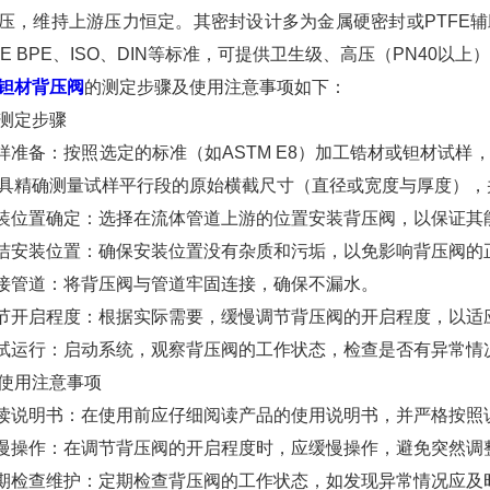
压，维持上游压力恒定。其密封设计多为金属硬密封或PTFE辅助
ME BPE、ISO、DIN等标准，可提供卫生级、高压（PN40以
钽材背压阀
的测定步骤及使用注意事项如下：
定步骤
准备：按照选定的标准（如ASTM E8）加工锆材或钽材试样
具精确测量试样平行段的原始横截尺寸（直径或宽度与厚度），
位置确定：选择在流体管道上游的位置安装背压阀，以保证其
安装位置：确保安装位置没有杂质和污垢，以免影响背压阀的
管道：将背压阀与管道牢固连接，确保不漏水。
开启程度：根据实际需要，缓慢调节背压阀的开启程度，以适
运行：启动系统，观察背压阀的工作状态，检查是否有异常情
用注意事项
说明书：在使用前应仔细阅读产品的使用说明书，并严格按照
操作：在调节背压阀的开启程度时，应缓慢操作，避免突然调
检查维护：定期检查背压阀的工作状态，如发现异常情况应及