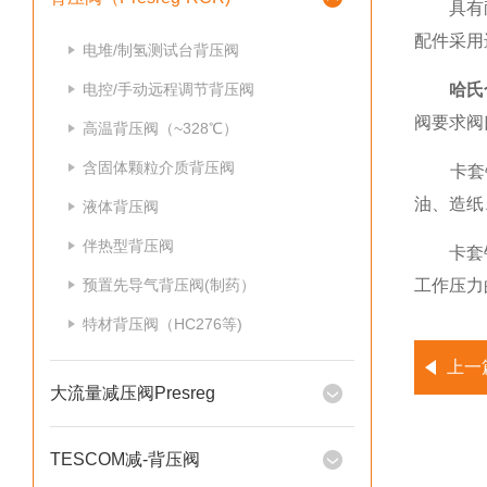
具有耐强
配件采用
电堆/制氢测试台背压阀
电控/手动远程调节背压阀
哈氏
阀要求阀
高温背压阀（~328℃）
含固体颗粒介质背压阀
卡套针
油、造纸
液体背压阀
伴热型背压阀
卡套针阀
预置先导气背压阀(制药）
工作压力
特材背压阀（HC276等)
上一
大流量减压阀Presreg
TESCOM减-背压阀