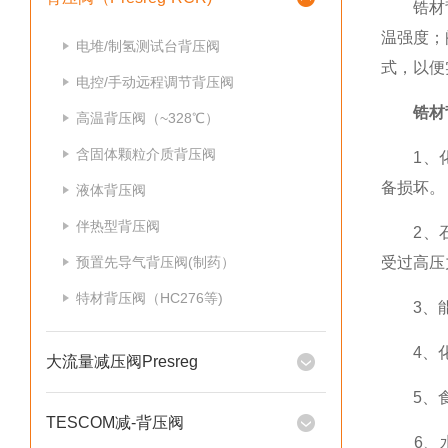
锆材背压
温强度；
电堆/制氢测试台背压阀
式，以便
电控/手动远程调节背压阀
锆材
高温背压阀（~328℃）
含固体颗粒介质背压阀
1、化工
备损坏。
液体背压阀
伴热型背压阀
2、石油
预置先导气背压阀(制药）
受过高压
特材背压阀（HC276等)
3、能源
4、化学
大流量减压阀Presreg
5、食品
TESCOM减-背压阀
6、水