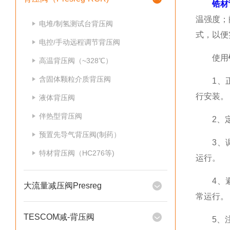
锆材
温强度；
电堆/制氢测试台背压阀
式，以便
电控/手动远程调节背压阀
使用
高温背压阀（~328℃）
含固体颗粒介质背压阀
1、正确
行安装。
液体背压阀
伴热型背压阀
2、定期
预置先导气背压阀(制药）
3、调节
特材背压阀（HC276等)
运行。
4、避免
大流量减压阀Presreg
常运行。
TESCOM减-背压阀
5、注意