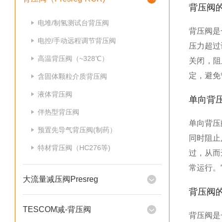
背压阀
电堆/制氢测试台背压阀
背压阀是
电控/手动远程调节背压阀
压力超过
高温背压阀（~328℃）
关闭，阻
定，避免
含固体颗粒介质背压阀
液体背压阀
单向背
伴热型背压阀
单向背压
预置先导气背压阀(制药）
同时阻止
特材背压阀（HC276等)
过，从而
常运行。
大流量减压阀Presreg
背压阀
TESCOM减-背压阀
背压阀是