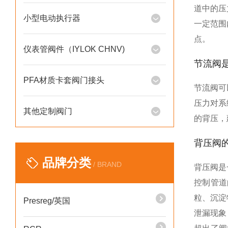
道中的压
小型电动执行器
一定范围
点。
仪表管阀件（IYLOK CHNV)
节流阀
PFA材质卡套阀门接头
节流阀可
压力对系
其他定制阀门
的背压，
背压阀
品牌分类
/ BRAND
背压阀是
控制管道
粒、沉淀
Presreg/英国
泄漏现象